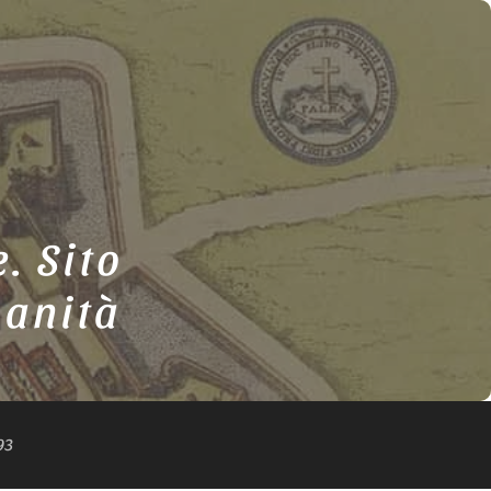
. Sito
anità
93