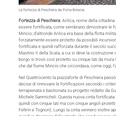
La fortezza di Peschiera da Porta Brescia.
Fortezza di Peschiera
: Arilica, nome della cittadi
essere fortificata, come sembrano dimostrare le fo
Mincio; d’altronde Arilica era base della flotta mil
forzatamente essere protetto da possibili incursion
fortificata e quindi rafforzata durante il secolo su
Mastino II della Scala, a cui si deve la costruzione
borgo si trovò così protetto su cinque lati da mura 
che dal fiume Mincio che circondava, come oggi, l’a
Nel Quattrocento la piazzaforte di Peschiera passò s
decise di rinnovare le fortificazioni secondo i criter
terrapienata e bastionata su progetto redatto da Gui
Michele Sanmicheli. Questa nuova cinta fortificata
quindi con cinque lati ma con cinque angoli protett
Feltrin e Tognon). Lungo la cinta vennero inoltre a