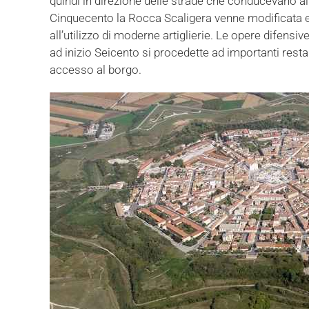
quindi in direzione delle strade che conducevano all
Cinquecento la Rocca Scaligera venne modificata e 
all’utilizzo di moderne artiglierie. Le opere difens
ad inizio Seicento si procedette ad importanti restauri
accesso al borgo.