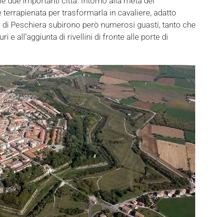
e due importanti città. Intorno alla metà del
terrapienata per trasformarla in cavaliere, adatto
ive di Peschiera subirono però numerosi guasti, tanto che
 e all’aggiunta di rivellini di fronte alle porte di