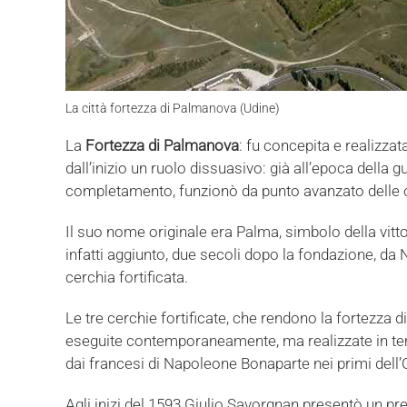
La città fortezza di Palmanova (Udine)
La
Fortezza di Palmanova
: fu concepita e realizzat
dall’inizio un ruolo dissuasivo: già all’epoca della
completamento, funzionò da punto avanzato delle o
Il suo nome originale era Palma, simbolo della vittor
infatti aggiunto, due secoli dopo la fondazione, da
cerchia fortificata.
Le tre cerchie fortificate, che rendono la fortezza 
eseguite contemporaneamente, ma realizzate in temp
dai francesi di Napoleone Bonaparte nei primi dell’
Agli inizi del 1593 Giulio Savorgnan presentò un pre