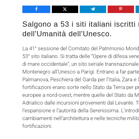
Share
Tweet
Share
Pin
S
Salgono a 53 i siti italiani iscritt
dell’Umanità dell’Unesco.
La 41° sessione del Comitato del Patrimonio Mondial
53° sito italiano. Si tratta delle “Opere di difesa ven
di mare occidentale“, un sito seriale transnazionale
Montenegro all’Unesco a Parigi. Entrano a far parte
Palmanova, Peschiera del Garda per l’Italia, Zara e
fortificazioni erano sorte nello Stato da Terra per 
europee a nord-ovest, mentre quelle del Stato da Ma
Adriatico dalle incursioni provenienti dal Levante.
l’espansione e l’autorità della Serenissima. L’intro
cambiamenti nell’architettura e nelle tecniche milita
fortificazioni.