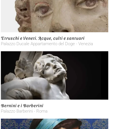
Etruschi e Veneti. Acque, culti e santuari
Palazzo Ducale Appartamento del Doge - Venezia
Bernini e i Barberini
Palazzo Barberini - Roma