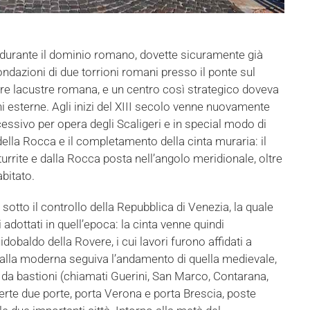
na durante il dominio romano, dovette sicuramente già
ndazioni di due torrioni romani presso il ponte sul
itare lacustre romana, e un centro così strategico doveva
i esterne. Agli inizi del XIII secolo venne nuovamente
ccessivo per opera degli Scaligeri e in special modo di
 della Rocca e il completamento della cinta muraria: il
turrite e dalla Rocca posta nell’angolo meridionale, oltre
bitato.
otto il controllo della Repubblica di Venezia, la quale
i adottati in quell’epoca: la cinta venne quindi
dobaldo della Rovere, i cui lavori furono affidati a
 alla moderna seguiva l’andamento di quella medievale,
i da bastioni (chiamati Guerini, San Marco, Contarana,
perte due porte, porta Verona e porta Brescia, poste