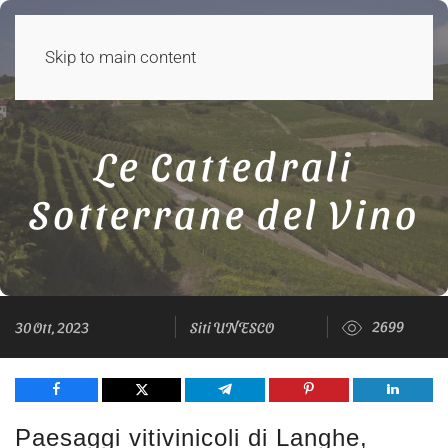
Skip to main content
Le Cattedrali
Sotterrane del Vino
2699
30 Ott, 2023
Siti UNESCO
Share
Tweet
Share
Pin
Share
Paesaggi vitivinicoli di Langhe,