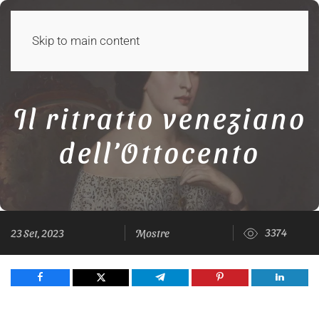
Skip to main content
Il ritratto veneziano
dell’Ottocento
3374
23 Set, 2023
Mostre
Share
Tweet
Share
Pin
Share