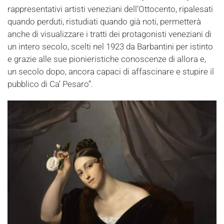
rappresentativi artisti veneziani dell’Ottocento, ripalesati
quando perduti, ristudiati quando già noti, permetterà
anche di visualizzare i tratti dei protagonisti veneziani di
un intero secolo, scelti nel 1923 da Barbantini per istinto
e grazie alle sue pionieristiche conoscenze di allora e,
un secolo dopo, ancora capaci di affascinare e stupire il
pubblico di Ca’ Pesaro”.