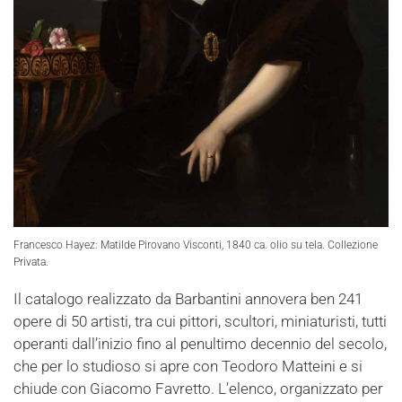
Francesco Hayez: Matilde Pirovano Visconti, 1840 ca. olio su tela. Collezione
Privata.
Il catalogo realizzato da Barbantini annovera ben 241
opere di 50 artisti, tra cui pittori, scultori, miniaturisti, tutti
operanti dall’inizio fino al penultimo decennio del secolo,
che per lo studioso si apre con Teodoro Matteini e si
chiude con Giacomo Favretto. L’elenco, organizzato per