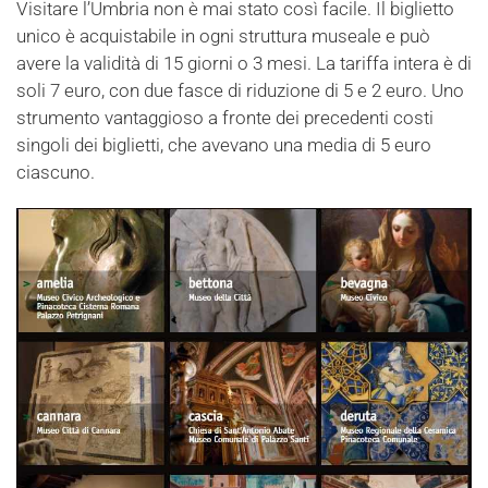
Visitare l’Umbria non è mai stato così facile. Il biglietto
unico è acquistabile in ogni struttura museale e può
avere la validità di 15 giorni o 3 mesi. La tariffa intera è di
soli 7 euro, con due fasce di riduzione di 5 e 2 euro. Uno
strumento vantaggioso a fronte dei precedenti costi
singoli dei biglietti, che avevano una media di 5 euro
ciascuno.